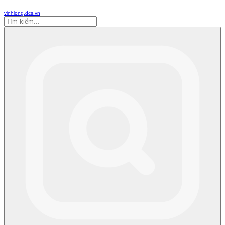
vinhlong.dcs.vn