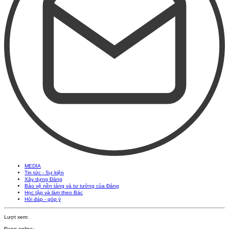
MEDIA
Tin tức - Sự kiện
Xây dựng Đảng
Bảo vệ nền tảng và tư tưởng của Đảng
Học tập và làm theo Bác
Hỏi đáp - góp ý
Lượt xem:
Đang online: