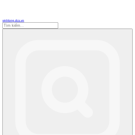
vinhlong.dcs.vn