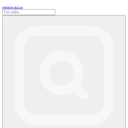
vinhlong.dcs.vn