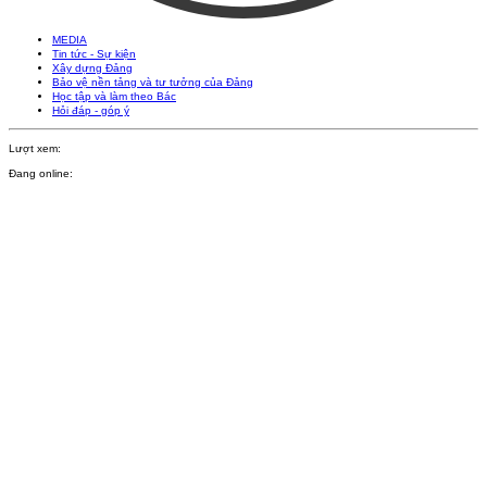
MEDIA
Tin tức - Sự kiện
Xây dựng Đảng
Bảo vệ nền tảng và tư tưởng của Đảng
Học tập và làm theo Bác
Hỏi đáp - góp ý
Lượt xem:
Đang online: