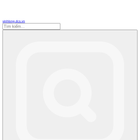
vinhlong.dcs.vn