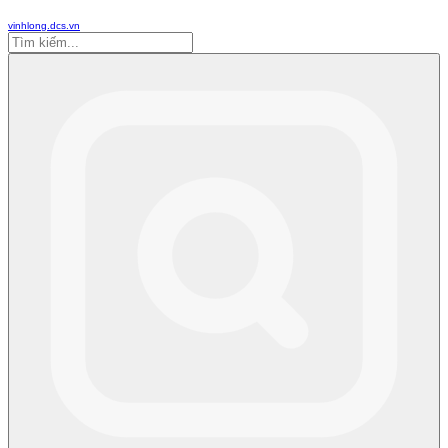
vinhlong.dcs.vn