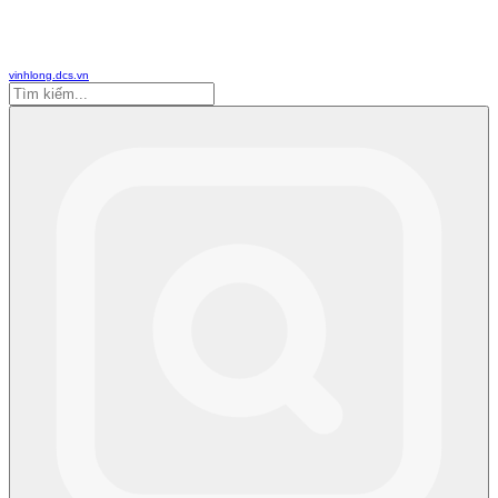
vinhlong.dcs.vn