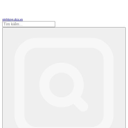
vinhlong.dcs.vn