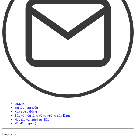
MEDIA
Tin tức - Sự kiện
Xây dựng Đảng
Bảo vệ nền tảng và tư tưởng của Đảng
Học tập và làm theo Bác
Hỏi đáp - góp ý
Lượt xem: