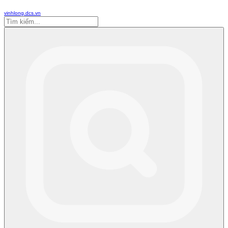
vinhlong.dcs.vn