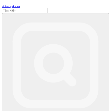
vinhlong.dcs.vn