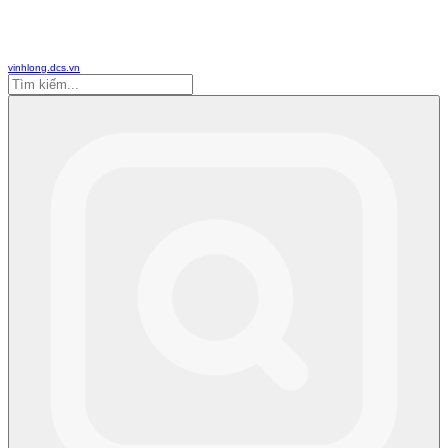
vinhlong.dcs.vn