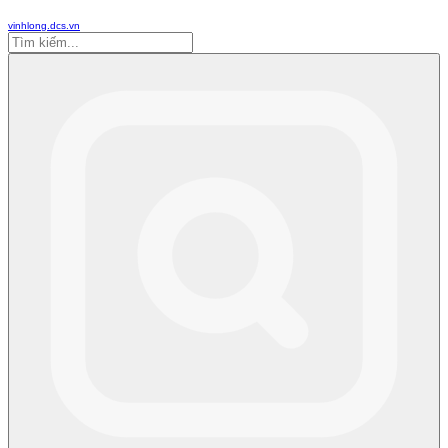
vinhlong.dcs.vn