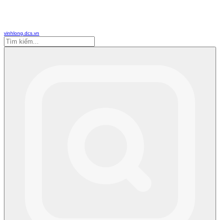
vinhlong.dcs.vn