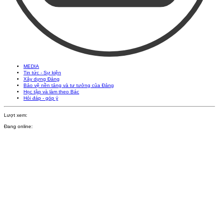
MEDIA
Tin tức - Sự kiện
Xây dựng Đảng
Bảo vệ nền tảng và tư tưởng của Đảng
Học tập và làm theo Bác
Hỏi đáp - góp ý
Lượt xem:
Đang online: