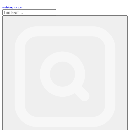
vinhlong.dcs.vn