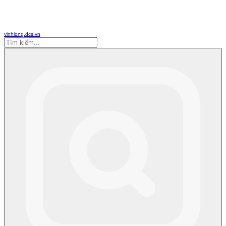
vinhlong.dcs.vn