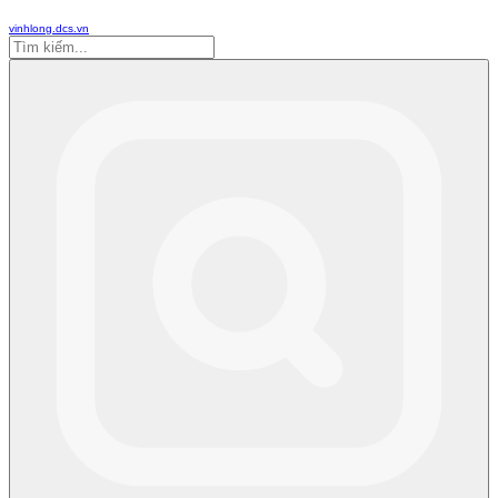
vinhlong.dcs.vn