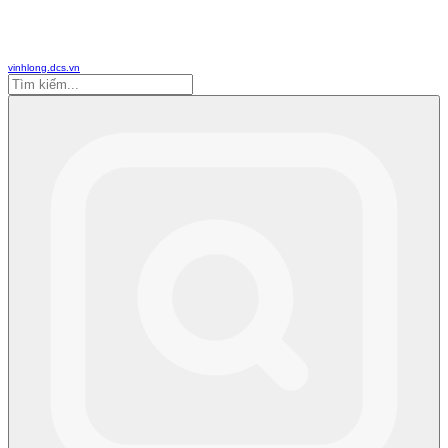
vinhlong.dcs.vn