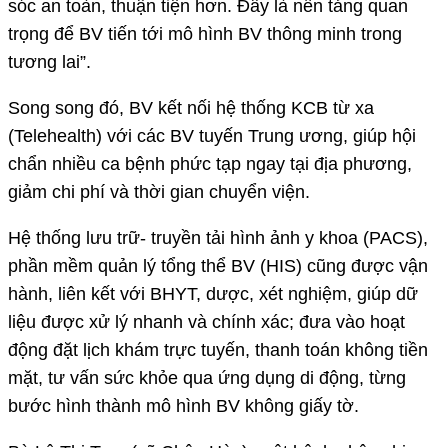
sóc an toàn, thuận tiện hơn. Đây là nền tảng quan
trọng để BV tiến tới mô hình BV thông minh trong
tương lai”.
Song song đó, BV kết nối hệ thống KCB từ xa
(Telehealth) với các BV tuyến Trung ương, giúp hội
chẩn nhiều ca bệnh phức tạp ngay tại địa phương,
giảm chi phí và thời gian chuyển viện.
Hệ thống lưu trữ- truyền tải hình ảnh y khoa (PACS),
phần mềm quản lý tổng thể BV (HIS) cũng được vận
hành, liên kết với BHYT, dược, xét nghiệm, giúp dữ
liệu được xử lý nhanh và chính xác; đưa vào hoạt
động đặt lịch khám trực tuyến, thanh toán không tiền
mặt, tư vấn sức khỏe qua ứng dụng di động, từng
bước hình thành mô hình BV không giấy tờ.