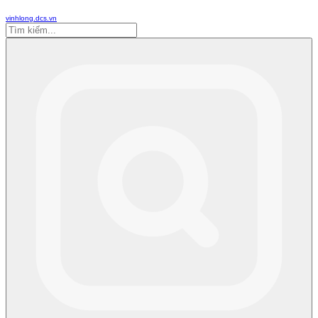
vinhlong.dcs.vn