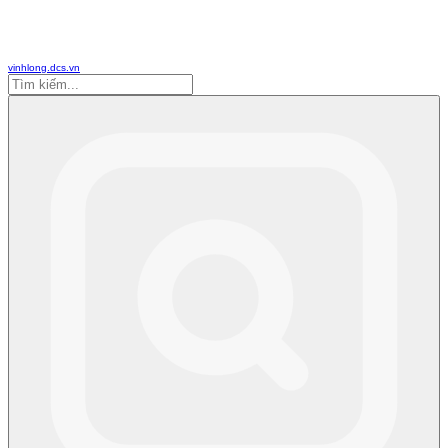
vinhlong.dcs.vn