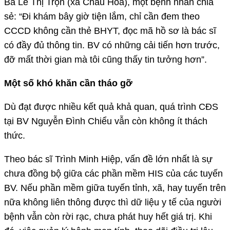
Bà Lê Thị Trọn (xã Châu Hòa), một bệnh nhân chia
sẻ: “Đi khám bây giờ tiện lắm, chỉ cần đem theo
CCCD không cần thẻ BHYT, đọc mã hồ sơ là bác sĩ
có đầy đủ thông tin. BV có những cải tiến hơn trước,
đỡ mất thời gian mà tôi cũng thấy tin tưởng hơn”.
Một số khó khăn cần tháo gỡ
Dù đạt được nhiều kết quả khả quan, quá trình CĐS
tại BV Nguyễn Đình Chiểu vẫn còn không ít thách
thức.
Theo bác sĩ Trình Minh Hiệp, vấn đề lớn nhất là sự
chưa đồng bộ giữa các phần mềm HIS của các tuyến
BV. Nếu phần mềm giữa tuyến tỉnh, xã, hay tuyến trên
nữa không liên thông được thì dữ liệu y tế của người
bệnh vẫn còn rời rạc, chưa phát huy hết giá trị. Khi