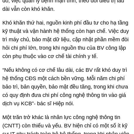
đó, việc quản lý bệnh mạn tính, theo dõi điều trị lâu
dài vẫn còn khó khăn.
Khó khăn thứ hai, nguồn kinh phí đầu tư cho hạ tầng
kỹ thuật và vận hành hệ thống còn hạn chế. Việc duy
trì máy chủ, bảo mật dữ liệu, cập nhật phần mềm đòi
hỏi chi phí lớn, trong khi nguồn thu của BV công lập
còn phụ thuộc vào cơ chế tài chính y tế.
“Nếu không có cơ chế lâu dài, các BV rất khó duy trì
hệ thống CĐS một cách bền vững. Mỗi năm chi phí
bảo trì, bản quyền, bảo mật đều tăng, trong khi chưa
có quy định đưa chi phí công nghệ thông tin vào giá
dịch vụ KCB”- bác sĩ Hiệp nói.
Một trăn trở khác là nhân lực công nghệ thông tin
(CNTT) còn thiếu và yếu. BV hiện chỉ có một số ít kỹ
sư IT phụ trách toàn bộ hệ thống, trong khi nhân viên