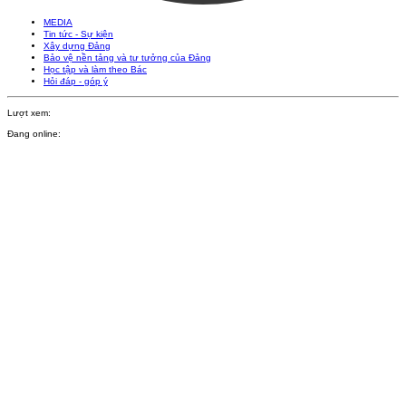
MEDIA
Tin tức - Sự kiện
Xây dựng Đảng
Bảo vệ nền tảng và tư tưởng của Đảng
Học tập và làm theo Bác
Hỏi đáp - góp ý
Lượt xem:
Đang online: