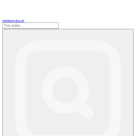
vinhlong.dcs.vn