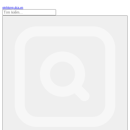
vinhlong.dcs.vn