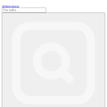
vinhlong.dcs.vn