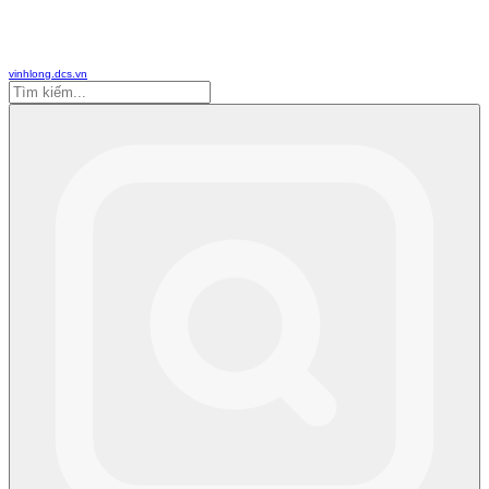
vinhlong.dcs.vn