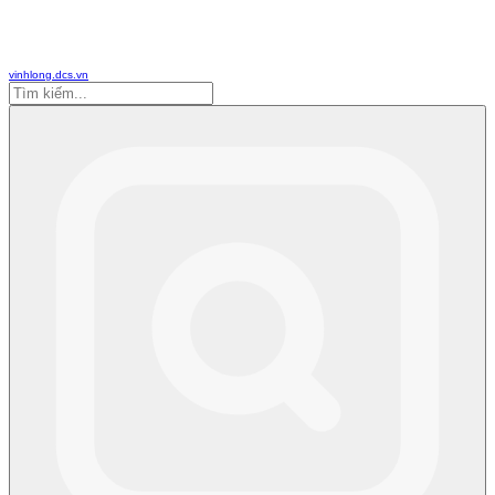
vinhlong.dcs.vn