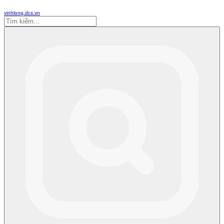
vinhlong.dcs.vn