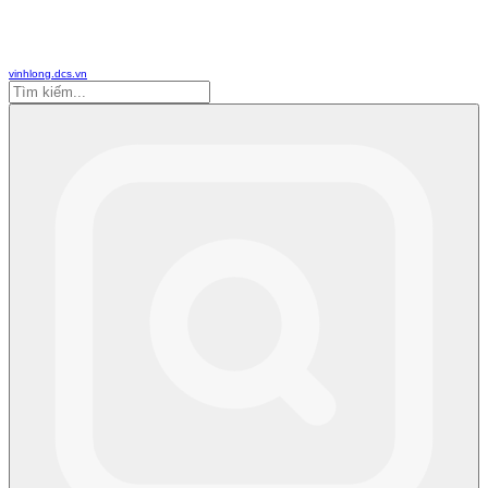
vinhlong.dcs.vn