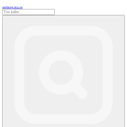
vinhlong.dcs.vn