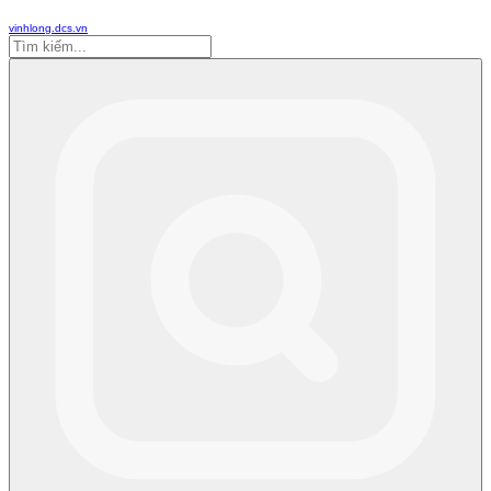
vinhlong.dcs.vn