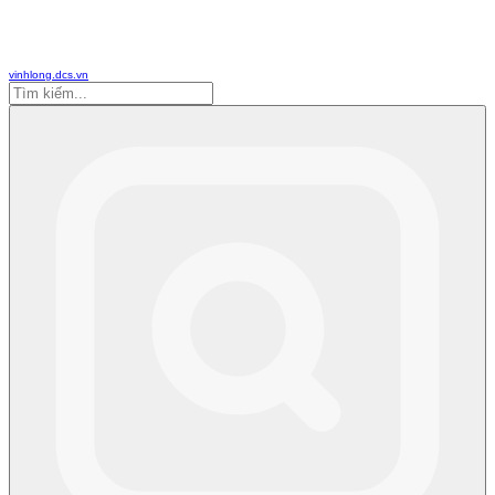
vinhlong.dcs.vn