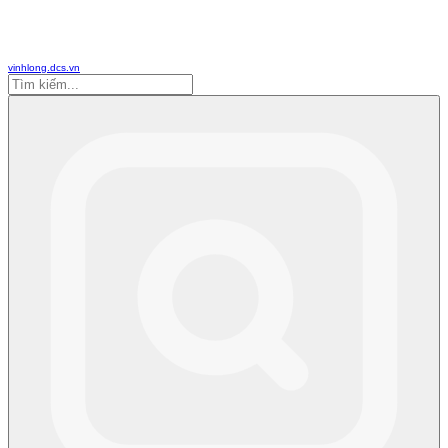
vinhlong.dcs.vn