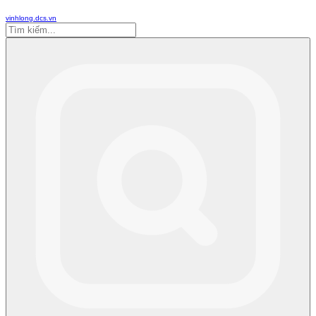
vinhlong.dcs.vn