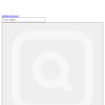
vinhlong.dcs.vn