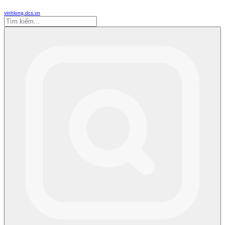
vinhlong.dcs.vn