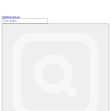
vinhlong.dcs.vn