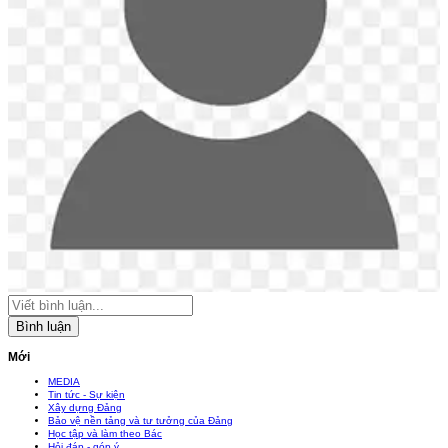
Bình luận
Mới
MEDIA
Tin tức - Sự kiện
Xây dựng Đảng
Bảo vệ nền tảng và tư tưởng của Đảng
Học tập và làm theo Bác
Hỏi đáp - góp ý