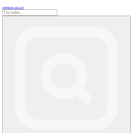
vinhlong.dcs.vn