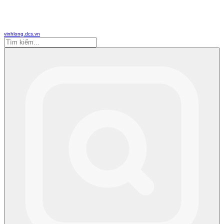
vinhlong.dcs.vn