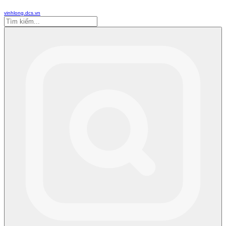
vinhlong.dcs.vn