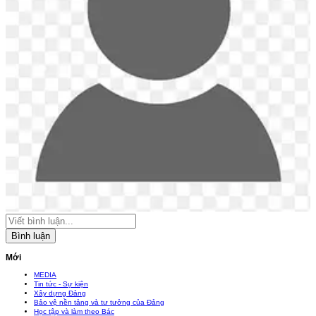
Bình luận
Mới
MEDIA
Tin tức - Sự kiện
Xây dựng Đảng
Bảo vệ nền tảng và tư tưởng của Đảng
Học tập và làm theo Bác