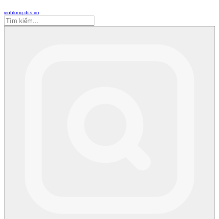
vinhlong.dcs.vn