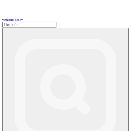
vinhlong.dcs.vn