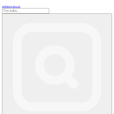
vinhlong.dcs.vn