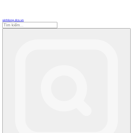
vinhlong.dcs.vn