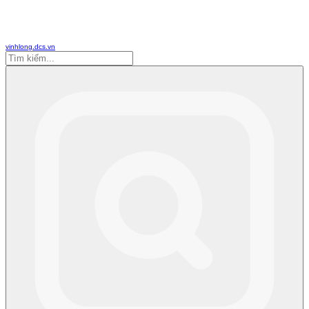
vinhlong.dcs.vn