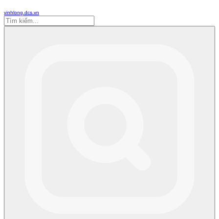
vinhlong.dcs.vn