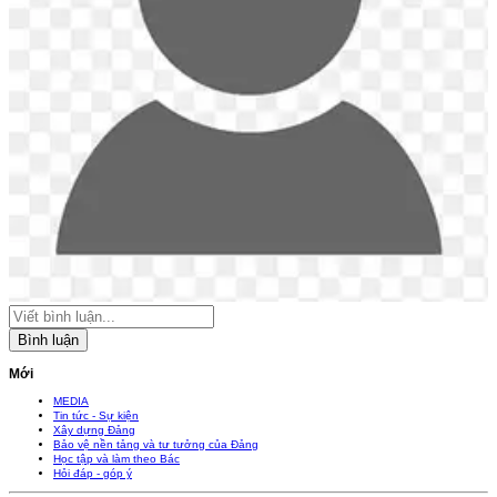
Bình luận
Mới
MEDIA
Tin tức - Sự kiện
Xây dựng Đảng
Bảo vệ nền tảng và tư tưởng của Đảng
Học tập và làm theo Bác
Hỏi đáp - góp ý