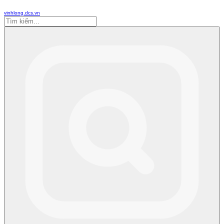
vinhlong.dcs.vn