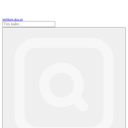
vinhlong.dcs.vn