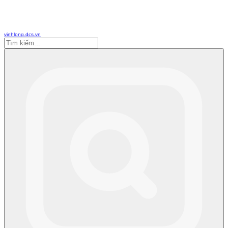
vinhlong.dcs.vn