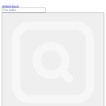
vinhlong.dcs.vn