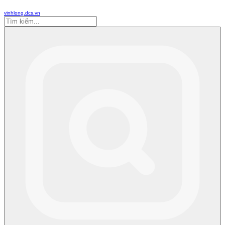
vinhlong.dcs.vn