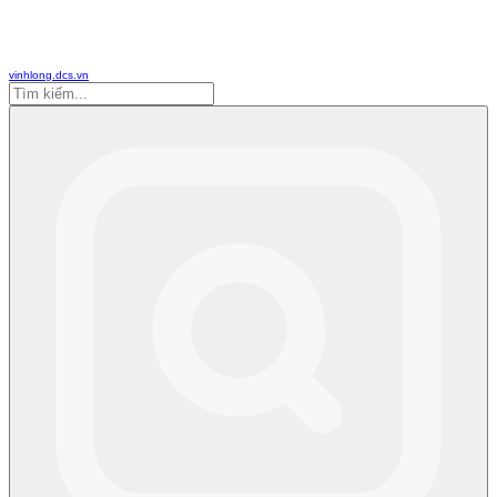
vinhlong.dcs.vn