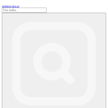
vinhlong.dcs.vn