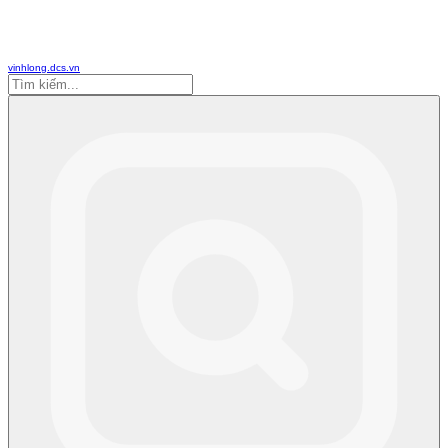
vinhlong.dcs.vn