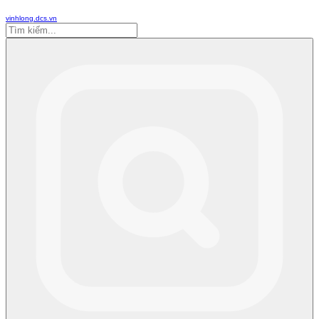
vinhlong.dcs.vn