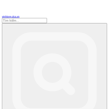
vinhlong.dcs.vn