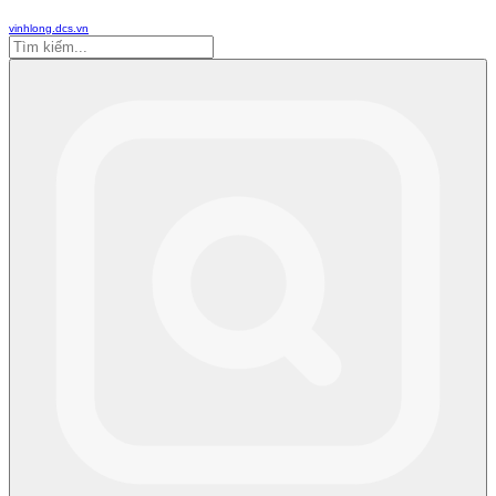
vinhlong.dcs.vn