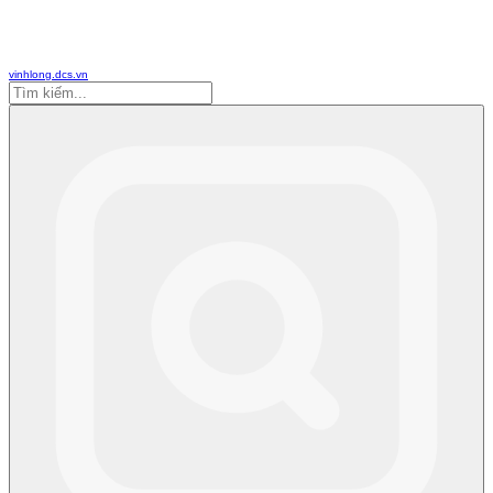
vinhlong.dcs.vn