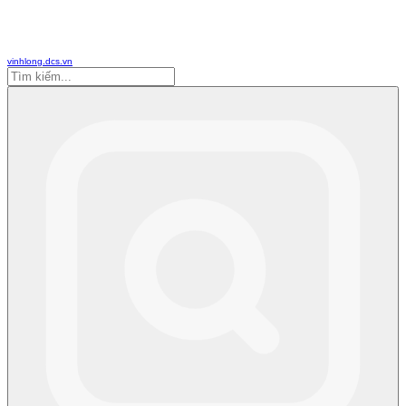
vinhlong.dcs.vn