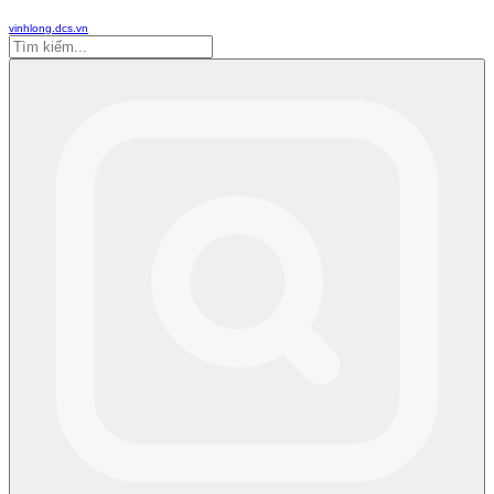
vinhlong.dcs.vn