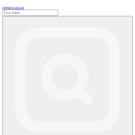
vinhlong.dcs.vn