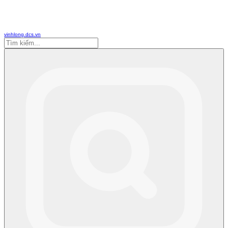
vinhlong.dcs.vn