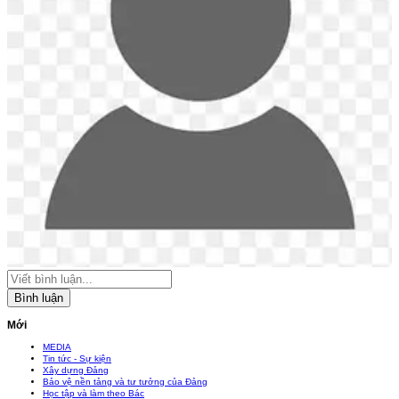
Bình luận
Mới
MEDIA
Tin tức - Sự kiện
Xây dựng Đảng
Bảo vệ nền tảng và tư tưởng của Đảng
Học tập và làm theo Bác