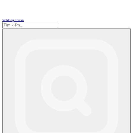
vinhlong.dcs.vn