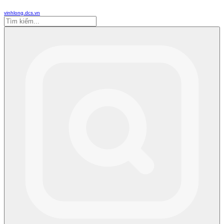
vinhlong.dcs.vn