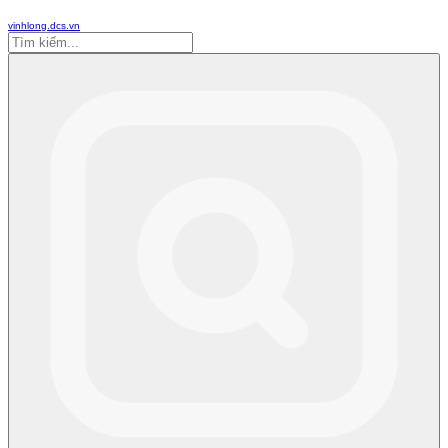
vinhlong.dcs.vn