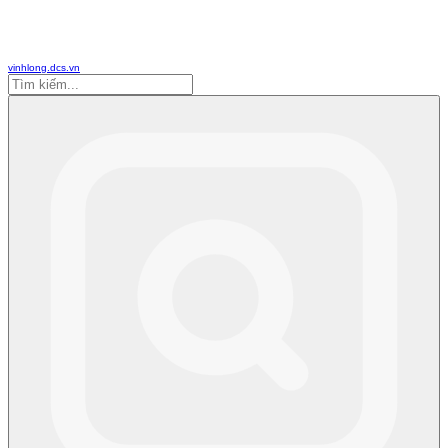
vinhlong.dcs.vn