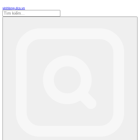
vinhlong.dcs.vn