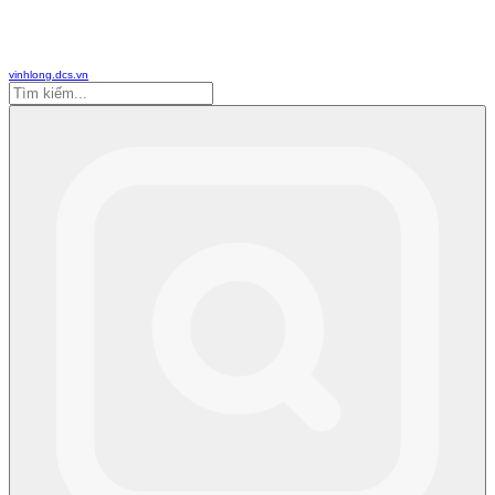
vinhlong.dcs.vn