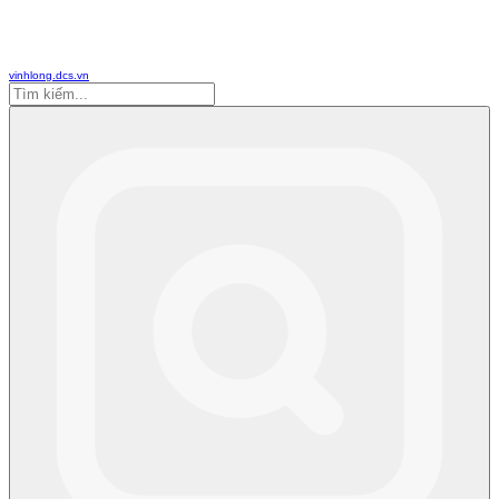
vinhlong.dcs.vn