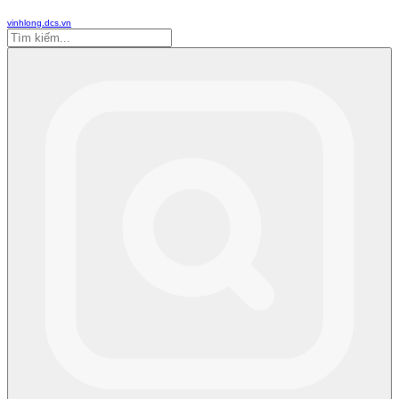
vinhlong.dcs.vn