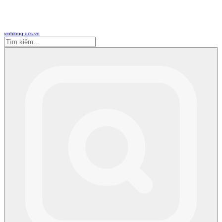
vinhlong.dcs.vn