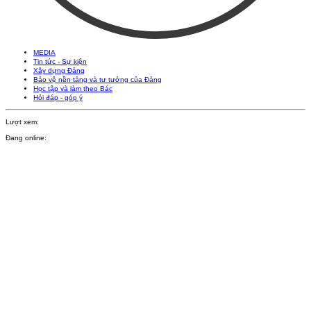
MEDIA
Tin tức - Sự kiện
Xây dựng Đảng
Bảo vệ nền tảng và tư tưởng của Đảng
Học tập và làm theo Bác
Hỏi đáp - góp ý
Lượt xem:
Đang online: