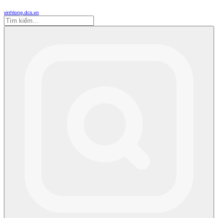
vinhlong.dcs.vn