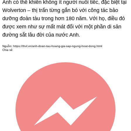
Anh có thể khiến không ít người nuối tiếc, đặc biệt tại
Wolverton – thị trấn từng gắn bó với công tác bảo
dưỡng đoàn tàu trong hơn 180 năm. Với họ, điều đó
được xem như sự mất mát đối với một phần di sản
đường sắt lâu đời của nước Anh.
Nguồn:
https://thvl.vn/anh-doan-tau-hoang-gia-sap-ngung-hoat-dong.html
Chia sẻ