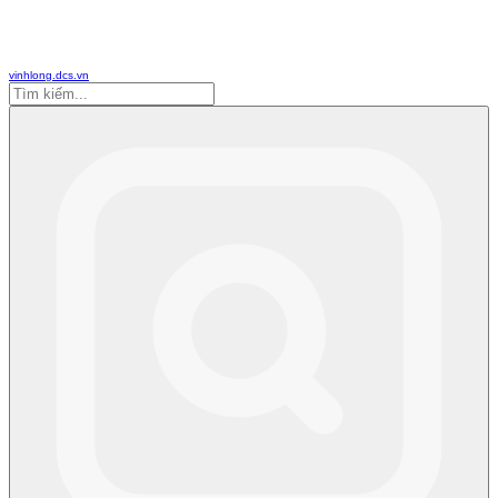
vinhlong.dcs.vn