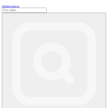
vinhlong.dcs.vn