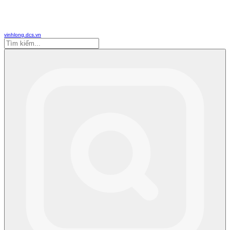
vinhlong.dcs.vn