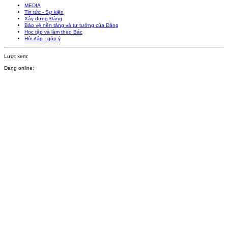
MEDIA
Tin tức - Sự kiện
Xây dựng Đảng
Bảo vệ nền tảng và tư tưởng của Đảng
Học tập và làm theo Bác
Hỏi đáp - góp ý
Lượt xem:
Đang online: