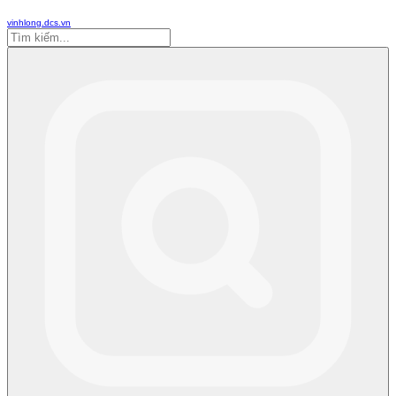
vinhlong.dcs.vn