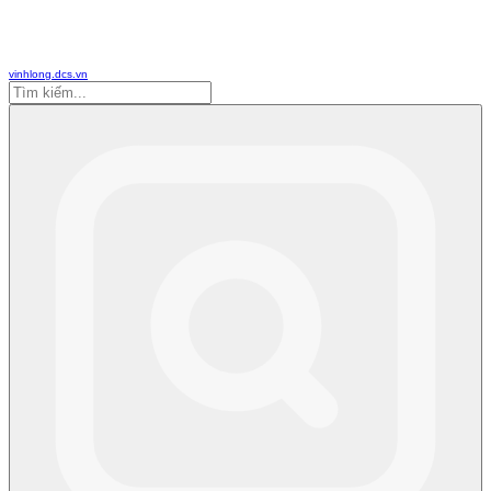
vinhlong.dcs.vn