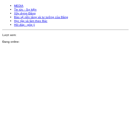
MEDIA
Tin tức - Sự kiện
Xây dựng Đảng
Bảo vệ nền tảng và tư tưởng của Đảng
Học tập và làm theo Bác
Hỏi đáp - góp ý
Lượt xem:
Đang online: