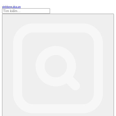
vinhlong.dcs.vn