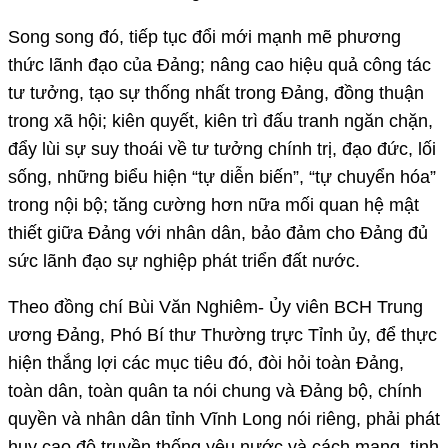
Song song đó, tiếp tục đổi mới mạnh mẽ phương
thức lãnh đạo của Đảng; nâng cao hiệu quả công tác
tư tưởng, tạo sự thống nhất trong Đảng, đồng thuận
trong xã hội; kiên quyết, kiên trì đấu tranh ngăn chặn,
đẩy lùi sự suy thoái về tư tưởng chính trị, đạo đức, lối
sống, những biểu hiện “tự diễn biến”, “tự chuyển hóa”
trong nội bộ; tăng cường hơn nữa mối quan hệ mật
thiết giữa Đảng với nhân dân, bảo đảm cho Đảng đủ
sức lãnh đạo sự nghiệp phát triển đất nước.
Theo đồng chí Bùi Văn Nghiêm- Ủy viên BCH Trung
ương Đảng, Phó Bí thư Thường trực Tỉnh ủy, để thực
hiện thắng lợi các mục tiêu đó, đòi hỏi toàn Đảng,
toàn dân, toàn quân ta nói chung và Đảng bộ, chính
quyền và nhân dân tỉnh Vĩnh Long nói riêng, phải phát
huy cao độ truyền thống yêu nước và cách mạng, tinh