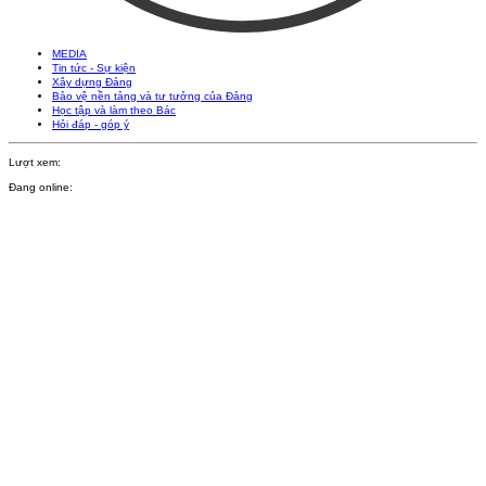
MEDIA
Tin tức - Sự kiện
Xây dựng Đảng
Bảo vệ nền tảng và tư tưởng của Đảng
Học tập và làm theo Bác
Hỏi đáp - góp ý
Lượt xem:
Đang online: