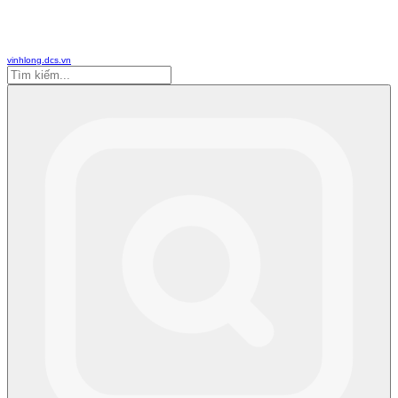
vinhlong.dcs.vn