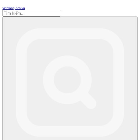
vinhlong.dcs.vn