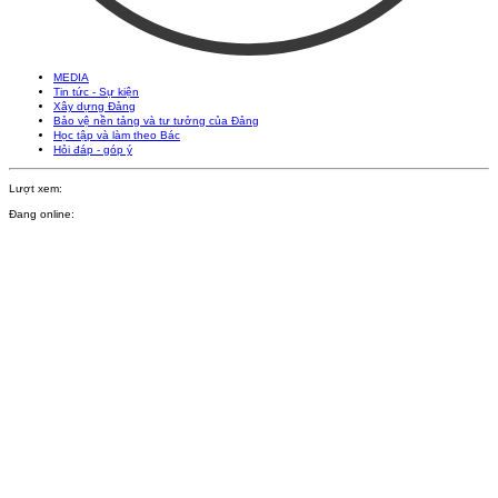
MEDIA
Tin tức - Sự kiện
Xây dựng Đảng
Bảo vệ nền tảng và tư tưởng của Đảng
Học tập và làm theo Bác
Hỏi đáp - góp ý
Lượt xem:
Đang online: