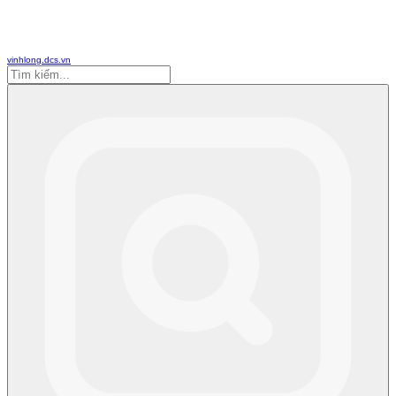
vinhlong.dcs.vn