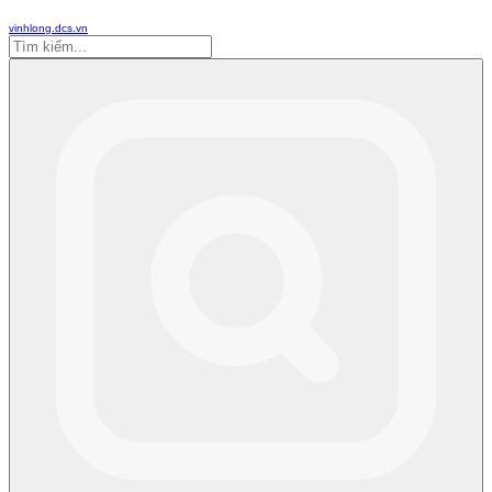
vinhlong.dcs.vn