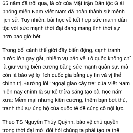
65 năm đã trôi qua, lá cờ của Mặt trận Dân tộc Giải
phóng miền Nam Việt Nam đã hoàn thành sứ mệnh
lịch sử. Tuy nhiên, bài học về kết hợp sức mạnh dân
tộc với sức mạnh thời đại đang mang tính thời sự
hơn bao giờ hết.
Trong bối cảnh thế giới đầy biến động, cạnh tranh
nước lớn gay gắt, nhiệm vụ bảo vệ Tổ quốc không chỉ
là giữ vững biên cương bằng sức mạnh quân sự, mà
còn là bảo vệ lợi ích quốc gia bằng uy tín và vị thế
chính trị. Đường lối "Ngoại giao cây tre" của Việt Nam
hiện nay chính là sự kế thừa sáng tạo bài học năm
xưa: Mềm mại nhưng kiên cường, thêm bạn bớt thù,
tranh thủ sự ủng hộ của quốc tế để củng cố nội lực.
Theo TS Nguyễn Thúy Quỳnh, bảo vệ chủ quyền
trong thời đại mới đòi hỏi chúng ta phải tạo ra thế