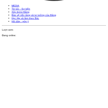
MEDIA
Tin tức - Sự kiện
Xây dựng Đảng
Bảo vệ nền tảng và tư tưởng của Đảng
Học tập và làm theo Bác
Hỏi đáp - góp ý
Lượt xem:
Đang online: