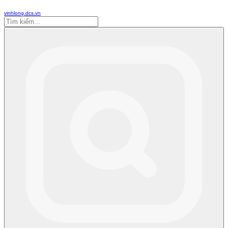
vinhlong.dcs.vn