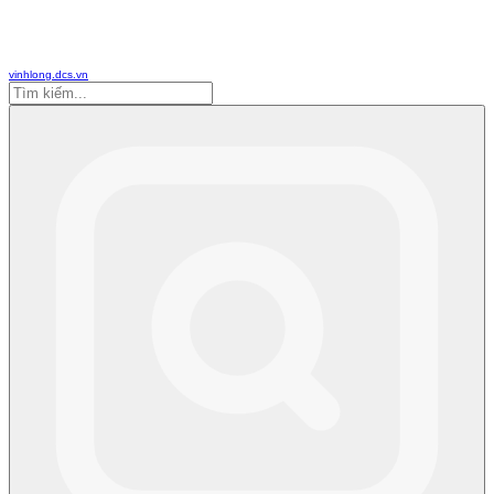
vinhlong.dcs.vn