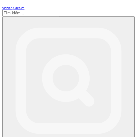
vinhlong.dcs.vn