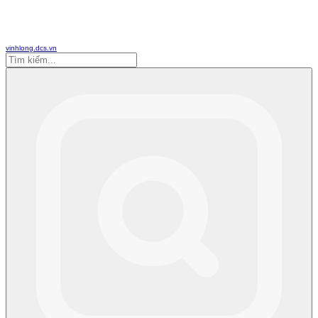
vinhlong.dcs.vn