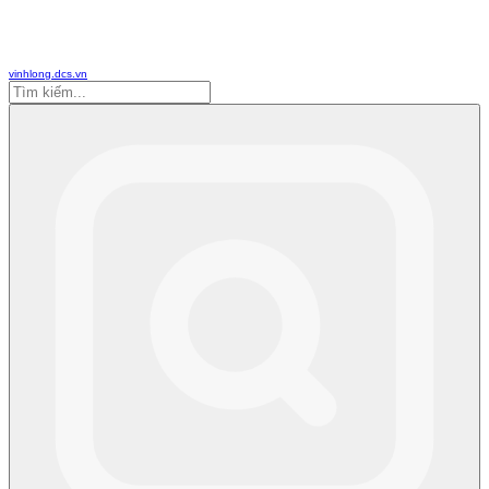
vinhlong.dcs.vn