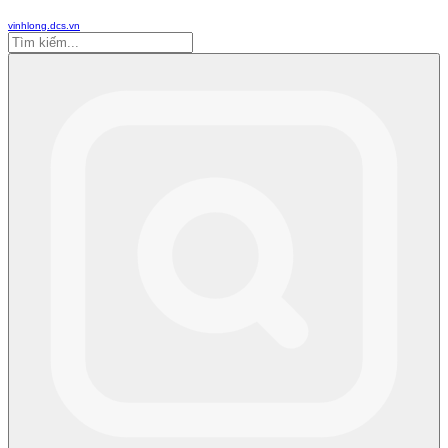
vinhlong.dcs.vn