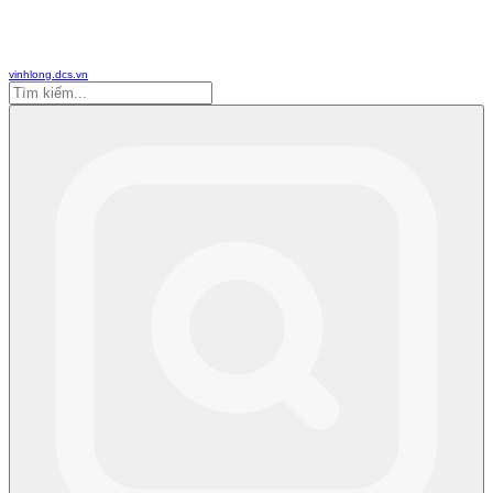
vinhlong.dcs.vn