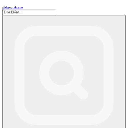
vinhlong.dcs.vn