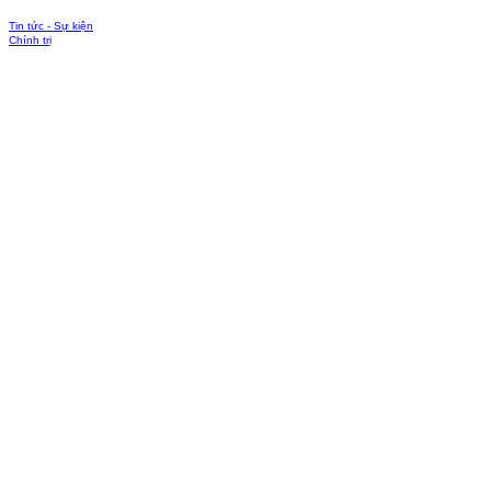
Tin tức - Sự kiện
Chính trị