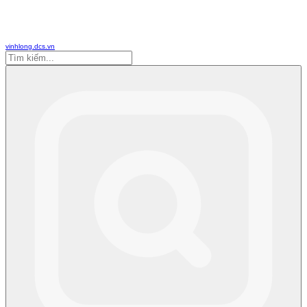
vinhlong.dcs.vn