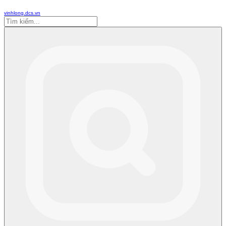
vinhlong.dcs.vn