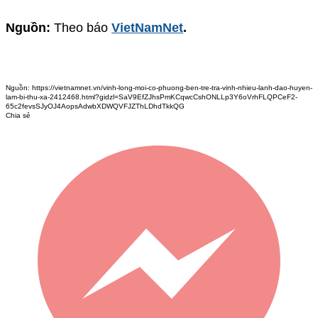
Nguồn:
Theo báo
VietNamNet
.
Nguồn:
https://vietnamnet.vn/vinh-long-moi-co-phuong-ben-tre-tra-vinh-nhieu-lanh-dao-huyen-
lam-bi-thu-xa-2412468.html?gidzl=SaV9EfZJhsPmKCqwcCshONLLp3Y6oVrhFLQPCeF2-
65c2fevsSJyOJ4AopsAdwbXDWQVFJZThLDhdTkkQG
Chia sẻ