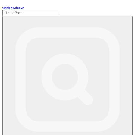
vinhlong.dcs.vn