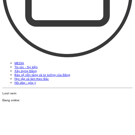
MEDIA
Tin tức - Sự kiện
Xây dựng Đảng
Bảo vệ nền tảng và tư tưởng của Đảng
Học tập và làm theo Bác
Hỏi đáp - góp ý
Lượt xem:
Đang online: