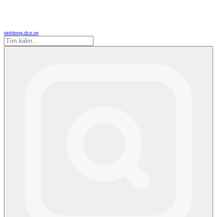
vinhlong.dcs.vn