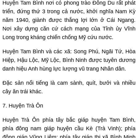
Huyện Tam Bình nơi có phong trào Đông Du rất phát
triển, đứng thứ 3 trong cả nước, khởi nghĩa Nam Kỳ
năm 1940, giành được thắng lợi lớn ở Cái Ngang.
Nơi xây dựng căn cứ cách mạng của Tỉnh ủy Vĩnh
Long trong kháng chiến chống Mỹ cứu nước.
Huyện Tam Bình và các xã: Song Phú, Ngãi Tứ, Hòa
Hiệp, Hậu Lộc, Mỹ Lộc, Bình Ninh được tuyên dương
danh hiệu Anh hùng lực lượng vũ trang Nhân dân.
Đặc sản nổi tiếng là cam sành, quít, bưởi và nhiều
cây ăn trái khác.
7. Huyện Trà Ôn
Huyện Trà Ôn phía tây bắc giáp huyện Tam Bình,
phía đông nam giáp huyện cầu Kè (Trà Vinh); phía
đông giáp Vũng Liêm; phía tây giáp thị xã Bình Minh