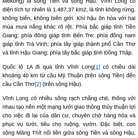
Mékong) là sông Tiền và sông Hậu. Vĩnh Long có
diện tích tự nhiên là 1.487,37 km2, là tỉnh không rừng,
không biển, không biên giới. Khí hậu ôn hòa với hai
mùa mưa nắng khác rõ rệt. Phía bắc giáp tỉnh Tiền
Giang; phía đông giáp tỉnh Bến Tre; phía đông nam
giáp tỉnh Trà Vinh; phía tây giáp thành phố Cần Thơ
và tỉnh Hậu Giang; phía tây bắc giáp tỉnh Đồng Tháp.
Quốc lộ 1A đi qua tỉnh Vĩnh Long
[1]
có chiều dài
khoảng 40 km từ cầu Mỹ Thuận (trên sông Tiền) đến
cầu Cần Thơ
[2]
(trên sông Hậu).
Vĩnh Long có nhiều sông rạch chằng chịt, thông với
nhau tạo nên một mạng lưới giao thông thủy thuận lợi
cho việc đi lại của dân cư, chuyên chở hàng hóa và
phục vụ tưới, tiêu cho ruộng, vườn. Đặc biệt, con
sông Măng Thít nối liền giữa sông Tiền và sông Hậu,