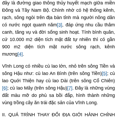
đây là đường giao thông thủy huyết mạch giữa miền
Đông và Tây Nam Bộ. Chính nhờ có hệ thống kênh,
rạch, sông ngòi trên địa bàn tỉnh mà người nông dân
có nước ngọt quanh năm
[3]
, đáp ứng nhu cầu thâm
canh, tăng vụ và đời sống sinh hoạt
.
Tính bình quân,
cứ 10.000 m2 diện tích mặt đất tự nhiên thì có gần
900 m2 diện tích mặt nước sông rạch, kênh
mương
[4]
.
Vĩnh Long có nhiều cù lao lớn, nhỏ trên sông Tiền và
sông Hậu như: cù lao An Bình (trên sông Tiền)
[5]
; cù
lao Quới Thiện hay cù lao Dài (trên sông Cổ Chiên)
[6]
; cù lao Mây (trên sông Hậu)
[7]
. Đây là những vùng
đất màu mỡ do phù sa bồi đắp, hình thành những
vùng trồng cây ăn trái đặc sản của Vĩnh Long.
II. QUÁ TRÌNH THAY ĐỔI ĐỊA GIỚI HÀNH CHÍNH