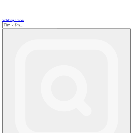
vinhlong.dcs.vn