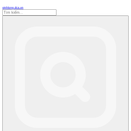
vinhlong.dcs.vn