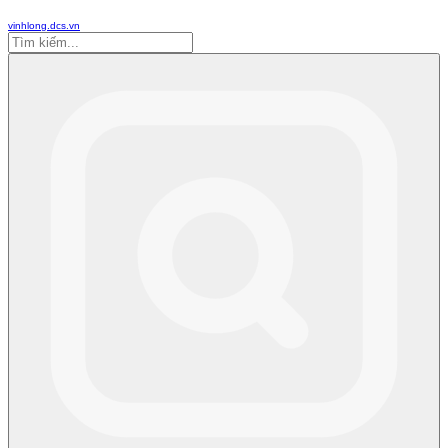
vinhlong.dcs.vn