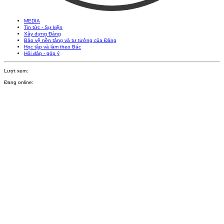
MEDIA
Tin tức - Sự kiện
Xây dựng Đảng
Bảo vệ nền tảng và tư tưởng của Đảng
Học tập và làm theo Bác
Hỏi đáp - góp ý
Lượt xem:
Đang online: