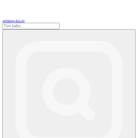
vinhlong.dcs.vn