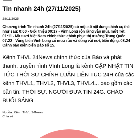
Tin nhanh 24h (27/11/2025)
28/11/2025
Chương trình Tin nhanh 24h (27/11/2025) có một số nội dung chính cụ thể
như sau: 0:00 - Giới thiệu 00:17 - Vĩnh Long rộn ràng vào mùa mứt Tết.
01:11 - Mít tươi Việt Nam chính thức chinh phục thị trường Trung Quốc.
07:22 - Vùng biển Vĩnh Long có mưa rào và dông vài nơi, biển động. 08:24 -
Cảnh báo diễn biến Bão số 15.
Kênh THVL 24News chính thức của Báo và phát
thanh, truyền hình Vĩnh Long là kênh CẬP NHẬT TIN
TỨC THỜI SỰ CHÍNH LUẬN LIÊN TỤC 24H của các
kênh THVL1, THVL2, THVL3, THVL4... bao gồm các
bản tin: THỜI SỰ, NGƯỜI ĐƯA TIN 24G, CHÀO
BUỔI SÁNG....
Nguồn:
Kênh THVL 24News
Chia sẻ