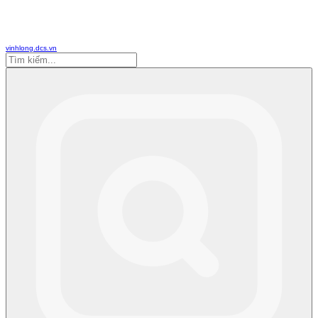
vinhlong.dcs.vn