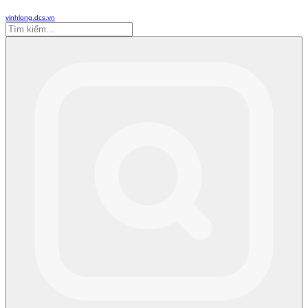
vinhlong.dcs.vn