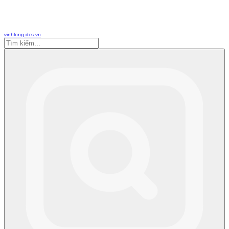
vinhlong.dcs.vn