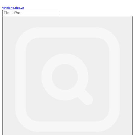
vinhlong.dcs.vn