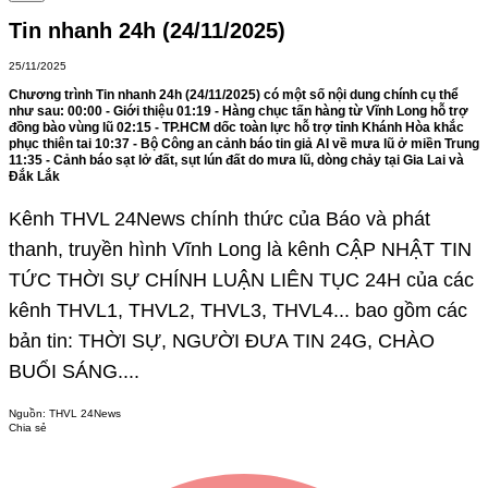
Tin nhanh 24h (24/11/2025)
25/11/2025
Chương trình Tin nhanh 24h (24/11/2025) có một số nội dung chính cụ thể
như sau: 00:00 - Giới thiệu 01:19 - Hàng chục tấn hàng từ Vĩnh Long hỗ trợ
đồng bào vùng lũ 02:15 - TP.HCM dốc toàn lực hỗ trợ tỉnh Khánh Hòa khắc
phục thiên tai 10:37 - Bộ Công an cảnh báo tin giả AI về mưa lũ ở miền Trung
11:35 - Cảnh báo sạt lở đất, sụt lún đất do mưa lũ, dòng chảy tại Gia Lai và
Đắk Lắk
Kênh THVL 24News chính thức của Báo và phát
thanh, truyền hình Vĩnh Long là kênh CẬP NHẬT TIN
TỨC THỜI SỰ CHÍNH LUẬN LIÊN TỤC 24H của các
kênh THVL1, THVL2, THVL3, THVL4... bao gồm các
bản tin: THỜI SỰ, NGƯỜI ĐƯA TIN 24G, CHÀO
BUỔI SÁNG....
Nguồn:
THVL 24News
Chia sẻ