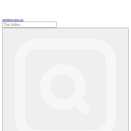
vinhlong.dcs.vn