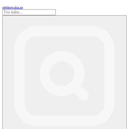
vinhlong.dcs.vn