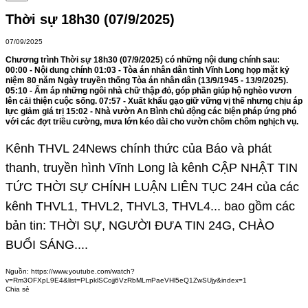
Thời sự 18h30 (07/9/2025)
07/09/2025
Chương trình Thời sự 18h30 (07/9/2025) có những nội dung chính sau:
00:00 - Nội dung chính 01:03 - Tòa án nhân dân tỉnh Vĩnh Long họp mặt kỷ
niệm 80 năm Ngày truyền thống Tòa án nhân dân (13/9/1945 - 13/9/2025).
05:10 - Ấm áp những ngôi nhà chữ thập đỏ, góp phần giúp hộ nghèo vươn
lên cải thiện cuộc sống. 07:57 - Xuất khẩu gạo giữ vững vị thế nhưng chịu áp
lực giảm giá trị 15:02 - Nhà vườn An Bình chủ động các biện pháp ứng phó
với các đợt triều cường, mưa lớn kéo dài cho vườn chôm chôm nghịch vụ.
Kênh THVL 24News chính thức của Báo và phát
thanh, truyền hình Vĩnh Long là kênh CẬP NHẬT TIN
TỨC THỜI SỰ CHÍNH LUẬN LIÊN TỤC 24H của các
kênh THVL1, THVL2, THVL3, THVL4... bao gồm các
bản tin: THỜI SỰ, NGƯỜI ĐƯA TIN 24G, CHÀO
BUỔI SÁNG....
Nguồn:
https://www.youtube.com/watch?
v=Rm3OFXpL9E4&list=PLpklSCojj6VzRbMLmPaeVHl5eQ1ZwSUjy&index=1
Chia sẻ